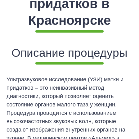
придатков в
Заказать звонок
Заказать звонок
Даю согласие на
обработку персональных
Записаться на консультацию
Записаться на прием
Красноярске
данных
(и соглашаюсь с политикой
конфиденциальности).
Задать вопрос
Описание процедуры
Ультразвуковое исследование (УЗИ) матки и
придатков – это неинвазивный метод
Даю согласие на
обработку персональных
диагностики, который позволяет оценить
данных
(и соглашаюсь с политикой
состояние органов малого таза у женщин.
конфиденциальности).
Процедура проводится с использованием
Отправить
высокочастотных звуковых волн, которые
создают изображения внутренних органов на
экране. В медицинском центре «Альмед» в