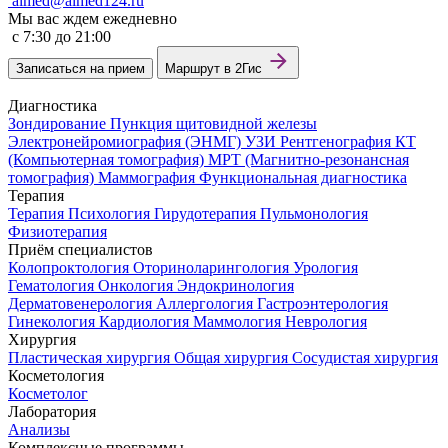
almed@almed124.ru
Мы вас ждем ежедневно
c 7:30 до 21:00
Записаться на прием
Маршрут в 2Гис
Диагностика
Зондирование
Пункция щитовидной железы
Электронейромиография (ЭНМГ)
УЗИ
Рентгенография
КТ
(Компьютерная томография)
МРТ (Магнитно-резонансная
томография)
Маммография
Функциональная диагностика
Терапия
Терапия
Психология
Гирудотерапия
Пульмонология
Физиотерапия
Приём специалистов
Колопроктология
Оториноларингология
Урология
Гематология
Онкология
Эндокринология
Дерматовенерология
Аллергология
Гастроэнтерология
Гинекология
Кардиология
Маммология
Неврология
Хирургия
Пластическая хирургия
Общая хирургия
Сосудистая хирургия
Косметология
Косметолог
Лаборатория
Анализы
Комплексные программы