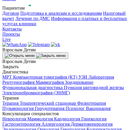
Пациентам
Договор
Подготовка к анализам и исследованиям
Налоговый
вычет
Лечение по ДМС
Информация о платных и бесплатных
услугах клиники
Контакты
Проекты
Live
Взрослым
Детям
Взрослым
Детям
Закрыть
Диагностика
МРТ
Компьютерная томография (КТ)
УЗИ
Лаборатория
Рентгенография
Маммография
Зондирование
Функциональная диагностика
Пункция щитовидной железы
Электронейромиография (ЭНМГ)
Терапия
Терапия
Терапевтический стационар
Физиотерапия
Пульмонология
Гирудотерапия
Психолог
Вакцинация
Консультации специалистов
Неврология
Маммология
Кардиология
Гинекология
Гастроэнтерология
Аллергология
Дерматовенерология
Эндокринология
Онкология
Гематология
Колопроктология