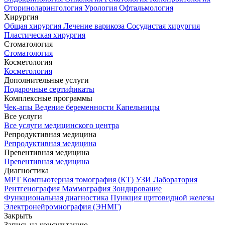
Оториноларингология
Урология
Офтальмология
Хирургия
Общая хирургия
Лечение варикоза
Сосудистая хирургия
Пластическая хирургия
Стоматология
Стоматология
Косметология
Косметология
Дополнительные услуги
Подарочные сертификаты
Комплексные программы
Чек-апы
Ведение беременности
Капельницы
Все услуги
Все услуги медицинского центра
Репродуктивная медицина
Репродуктивная медицина
Превентивная медицина
Превентивная медицина
Диагностика
МРТ
Компьютерная томография (КТ)
УЗИ
Лаборатория
Рентгенография
Маммография
Зондирование
Функциональная диагностика
Пункция щитовидной железы
Электронейромиография (ЭНМГ)
Закрыть
Запись на консультацию