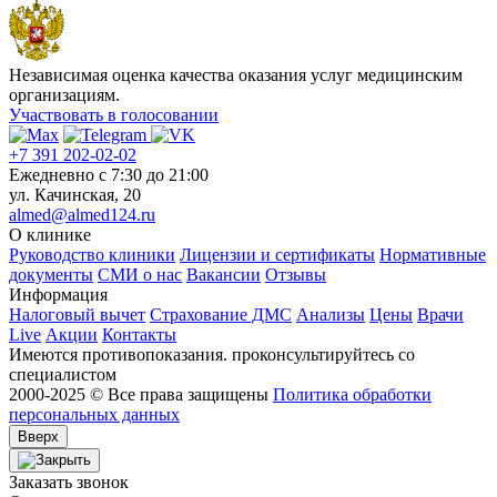
Независимая оценка качества оказания услуг медицинским
организациям.
Участвовать в голосовании
+7 391 202-02-02
Ежедневно c 7:30 до 21:00
ул. Качинская, 20
almed@almed124.ru
О клинике
Руководство клиники
Лицензии и сертификаты
Нормативные
документы
СМИ о нас
Вакансии
Отзывы
Информация
Налоговый вычет
Страхование ДМС
Анализы
Цены
Врачи
Live
Акции
Контакты
Имеются противопоказания. проконсультируйтесь со
специалистом
2000-2025 © Все права защищены
Политика обработки
персональных данных
Вверх
Заказать звонок