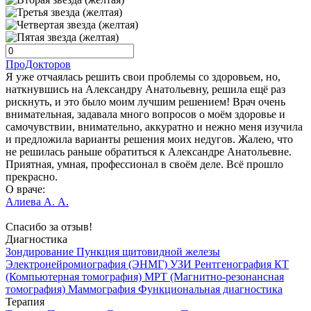
ПроДокторов
Я уже отчаялась решить свои проблемы со здоровьем, но,
наткнувшись на Александру Анатольевну, решила ещё раз
рискнуть, и это было моим лучшим решением! Врач очень
внимательная, задавала много вопросов о моём здоровье и
самочувствии, внимательно, аккуратно и нежно меня изучила
и предложила варианты решения моих недугов. Жалею, что
не решилась раньше обратиться к Александре Анатольевне.
Приятная, умная, профессионал в своём деле. Всё прошло
прекрасно.
О враче:
Алиева А. А.
Спасибо за отзыв!
Диагностика
Зондирование
Пункция щитовидной железы
Электронейромиография (ЭНМГ)
УЗИ
Рентгенография
КТ
(Компьютерная томография)
МРТ (Магнитно-резонансная
томография)
Маммография
Функциональная диагностика
Терапия