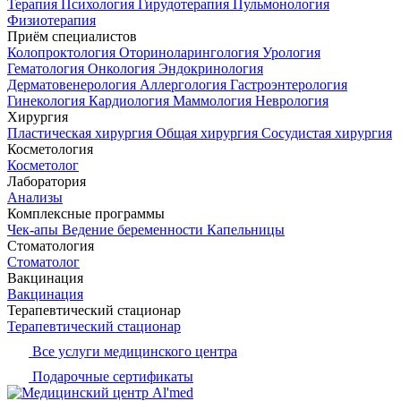
Терапия
Психология
Гирудотерапия
Пульмонология
Физиотерапия
Приём специалистов
Колопроктология
Оториноларингология
Урология
Гематология
Онкология
Эндокринология
Дерматовенерология
Аллергология
Гастроэнтерология
Гинекология
Кардиология
Маммология
Неврология
Хирургия
Пластическая хирургия
Общая хирургия
Сосудистая хирургия
Косметология
Косметолог
Лаборатория
Анализы
Комплексные программы
Чек-апы
Ведение беременности
Капельницы
Стоматология
Стоматолог
Вакцинация
Вакцинация
Терапевтический стационар
Терапевтический стационар
Все услуги медицинского центра
Подарочные сертификаты