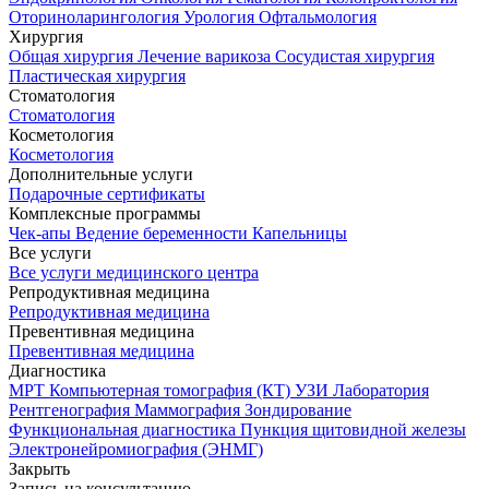
Оториноларингология
Урология
Офтальмология
Хирургия
Общая хирургия
Лечение варикоза
Сосудистая хирургия
Пластическая хирургия
Стоматология
Стоматология
Косметология
Косметология
Дополнительные услуги
Подарочные сертификаты
Комплексные программы
Чек-апы
Ведение беременности
Капельницы
Все услуги
Все услуги медицинского центра
Репродуктивная медицина
Репродуктивная медицина
Превентивная медицина
Превентивная медицина
Диагностика
МРТ
Компьютерная томография (КТ)
УЗИ
Лаборатория
Рентгенография
Маммография
Зондирование
Функциональная диагностика
Пункция щитовидной железы
Электронейромиография (ЭНМГ)
Закрыть
Запись на консультацию