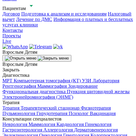
Пациентам
Договор
Подготовка к анализам и исследованиям
Налоговый
вычет
Лечение по ДМС
Информация о платных и бесплатных
услугах клиники
Контакты
Проекты
Live
Взрослым
Детям
Взрослым
Детям
Закрыть
Диагностика
МРТ
Компьютерная томография (КТ)
УЗИ
Лаборатория
Рентгенография
Маммография
Зондирование
Функциональная диагностика
Пункция щитовидной железы
Электронейромиография (ЭНМГ)
Терапия
Терапия
Терапевтический стационар
Физиотерапия
Пульмонология
Гирудотерапия
Психолог
Вакцинация
Консультации специалистов
Неврология
Маммология
Кардиология
Гинекология
Гастроэнтерология
Аллергология
Дерматовенерология
Эндокринология
Онкология
Гематология
Колопроктология