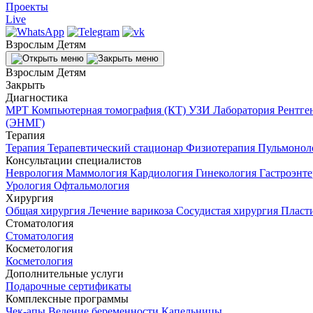
Проекты
Live
Взрослым
Детям
Взрослым
Детям
Закрыть
Диагностика
МРТ
Компьютерная томография (КТ)
УЗИ
Лаборатория
Рентге
(ЭНМГ)
Терапия
Терапия
Терапевтический стационар
Физиотерапия
Пульмонол
Консультации специалистов
Неврология
Маммология
Кардиология
Гинекология
Гастроэнт
Урология
Офтальмология
Хирургия
Общая хирургия
Лечение варикоза
Сосудистая хирургия
Пласт
Стоматология
Стоматология
Косметология
Косметология
Дополнительные услуги
Подарочные сертификаты
Комплексные программы
Чек-апы
Ведение беременности
Капельницы