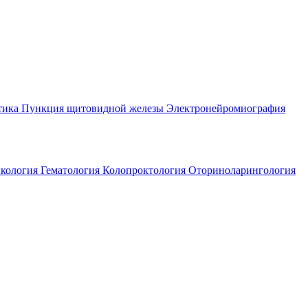
тика
Пункция щитовидной железы
Электронейромиография
кология
Гематология
Колопроктология
Оториноларингология