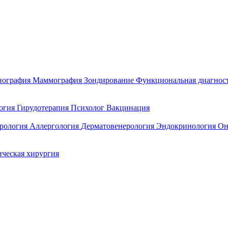
нография
Маммография
Зондирование
Функциональная диагнос
огия
Гирудотерапия
Психолог
Вакцинация
ерология
Аллергология
Дерматовенерология
Эндокринология
Он
ическая хирургия