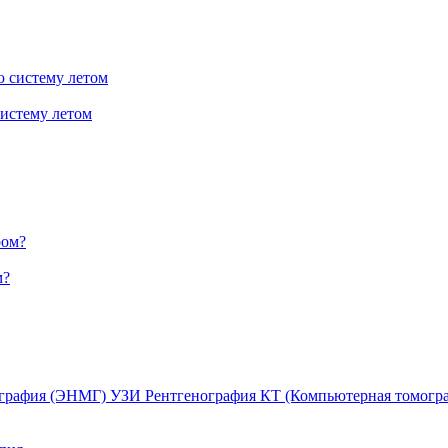
систему летом
м?
графия (ЭНМГ)
УЗИ
Рентгенография
КТ (Компьютерная томогр