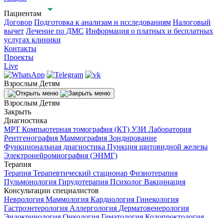
Пациентам
Договор
Подготовка к анализам и исследованиям
Налоговый
вычет
Лечение по ДМС
Информация о платных и бесплатных
услугах клиники
Контакты
Проекты
Live
Взрослым
Детям
Взрослым
Детям
Закрыть
Диагностика
МРТ
Компьютерная томография (КТ)
УЗИ
Лаборатория
Рентгенография
Маммография
Зондирование
Функциональная диагностика
Пункция щитовидной железы
Электронейромиография (ЭНМГ)
Терапия
Терапия
Терапевтический стационар
Физиотерапия
Пульмонология
Гирудотерапия
Психолог
Вакцинация
Консультации специалистов
Неврология
Маммология
Кардиология
Гинекология
Гастроэнтерология
Аллергология
Дерматовенерология
Эндокринология
Онкология
Гематология
Колопроктология