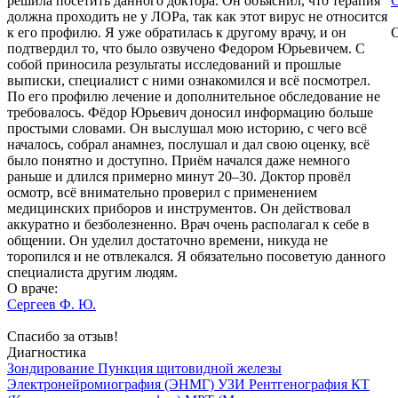
решила посетить данного доктора. Он объяснил, что терапия
С
должна проходить не у ЛОРа, так как этот вирус не относится
к его профилю. Я уже обратилась к другому врачу, и он
С
подтвердил то, что было озвучено Федором Юрьевичем. С
собой приносила результаты исследований и прошлые
выписки, специалист с ними ознакомился и всё посмотрел.
По его профилю лечение и дополнительное обследование не
требовалось. Фёдор Юрьевич доносил информацию больше
простыми словами. Он выслушал мою историю, с чего всё
началось, собрал анамнез, послушал и дал свою оценку, всё
было понятно и доступно. Приём начался даже немного
раньше и длился примерно минут 20–30. Доктор провёл
осмотр, всё внимательно проверил с применением
медицинских приборов и инструментов. Он действовал
аккуратно и безболезненно. Врач очень располагал к себе в
общении. Он уделил достаточно времени, никуда не
торопился и не отвлекался. Я обязательно посоветую данного
специалиста другим людям.
О враче:
Сергеев Ф. Ю.
Спасибо за отзыв!
Диагностика
Зондирование
Пункция щитовидной железы
Электронейромиография (ЭНМГ)
УЗИ
Рентгенография
КТ