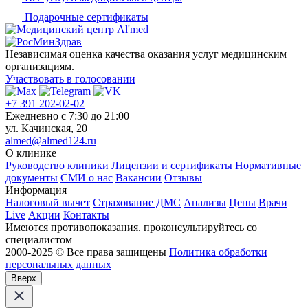
Подарочные сертификаты
Независимая оценка качества оказания услуг медицинским
организациям.
Участвовать в голосовании
+7 391 202-02-02
Ежедневно c 7:30 до 21:00
ул. Качинская, 20
almed@almed124.ru
О клинике
Руководство клиники
Лицензии и сертификаты
Нормативные
документы
СМИ о нас
Вакансии
Отзывы
Информация
Налоговый вычет
Страхование ДМС
Анализы
Цены
Врачи
Live
Акции
Контакты
Имеются противопоказания. проконсультируйтесь со
специалистом
2000-2025 © Все права защищены
Политика обработки
персональных данных
Вверх