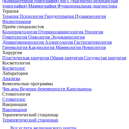
(Компьютерная томография)
МРТ (Магнитно-резонансная
томография)
Маммография
Функциональная диагностика
Терапия
Терапия
Психология
Гирудотерапия
Пульмонология
Физиотерапия
Приём специалистов
Колопроктология
Оториноларингология
Урология
Гематология
Онкология
Эндокринология
Дерматовенерология
Аллергология
Гастроэнтерология
Гинекология
Кардиология
Маммология
Неврология
Хирургия
Пластическая хирургия
Общая хирургия
Сосудистая хирургия
Косметология
Косметолог
Лаборатория
Анализы
Комплексные программы
Чек-апы
Ведение беременности
Капельницы
Стоматология
Стоматолог
Вакцинация
Вакцинация
Терапевтический стационар
Терапевтический стационар
Все услуги медицинского центра