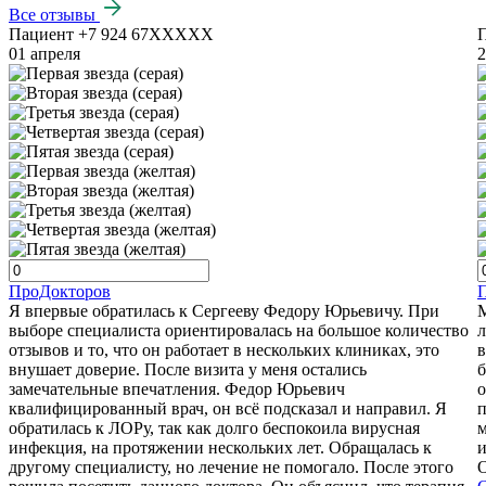
Все отзывы
Пациент +7 924 67XXXXX
01 апреля
2
ПроДокторов
Я впервые обратилась к Сергееву Федору Юрьевичу. При
М
выборе специалиста ориентировалась на большое количество
л
отзывов и то, что он работает в нескольких клиниках, это
в
внушает доверие. После визита у меня остались
б
замечательные впечатления. Федор Юрьевич
о
квалифицированный врач, он всё подсказал и направил. Я
п
обратилась к ЛОРу, так как долго беспокоила вирусная
м
инфекция, на протяжении нескольких лет. Обращалась к
и
другому специалисту, но лечение не помогало. После этого
О