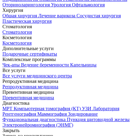
Оториноларингология
Урология
Офтальмология
Хирургия
Общая хирургия
Лечение варикоза
Сосудистая хирургия
Пластическая хирургия
Стоматология
Стоматология
Косметология
Косметология
Дополнительные услуги
Подарочные сертификаты
Комплексные программы
Чек-апы
Ведение беременности
Капельницы
Все услуги
Все услуги медицинского центра
Репродуктивная медицина
Репродуктивная медицина
Превентивная медицина
Превентивная медицина
Диагностика
МРТ
Компьютерная томография (КТ)
УЗИ
Лаборатория
Рентгенография
Маммография
Зондирование
Функциональная диагностика
Пункция щитовидной железы
Электронейромиография (ЭНМГ)
Закрыть
Запись на консультацию