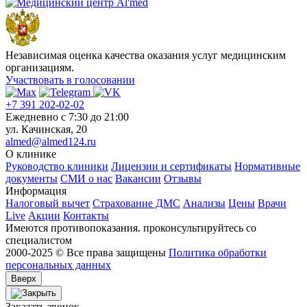
Независимая оценка качества оказания услуг медицинским
организациям.
Участвовать в голосовании
+7 391 202-02-02
Ежедневно c 7:30 до 21:00
ул. Качинская, 20
almed@almed124.ru
О клинике
Руководство клиники
Лицензии и сертификаты
Нормативные
документы
СМИ о нас
Вакансии
Отзывы
Информация
Налоговый вычет
Страхование ДМС
Анализы
Цены
Врачи
Live
Акции
Контакты
Имеются противопоказания. проконсультируйтесь со
специалистом
2000-2025 © Все права защищены
Политика обработки
персональных данных
Вверх
Заказать звонок