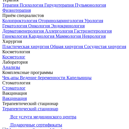
Терапия
Психология
Гирудотерапия
Пульмонология
Физиотерапия
Приём специалистов
Колопроктология
Оториноларингология
Урология
Гематология
Онкология
Эндокринология
Дерматовенерология
Аллергология
Гастроэнтерология
Гинекология
Кардиология
Маммология
Неврология
Хирургия
Пластическая хирургия
Общая хирургия
Сосудистая хирургия
Косметология
Косметолог
Лаборатория
Анализы
Комплексные программы
Чек-апы
Ведение беременности
Капельницы
Стоматология
Стоматолог
Вакцинация
Вакцинация
Терапевтический стационар
Терапевтический стационар
Все услуги медицинского центра
Подарочные сертификаты