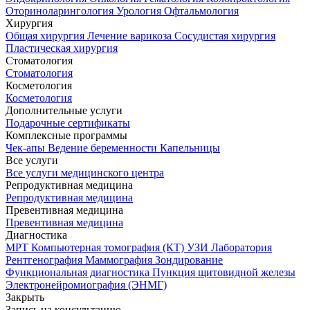
Оториноларингология
Урология
Офтальмология
Хирургия
Общая хирургия
Лечение варикоза
Сосудистая хирургия
Пластическая хирургия
Стоматология
Стоматология
Косметология
Косметология
Дополнительные услуги
Подарочные сертификаты
Комплексные программы
Чек-апы
Ведение беременности
Капельницы
Все услуги
Все услуги медицинского центра
Репродуктивная медицина
Репродуктивная медицина
Превентивная медицина
Превентивная медицина
Диагностика
МРТ
Компьютерная томография (КТ)
УЗИ
Лаборатория
Рентгенография
Маммография
Зондирование
Функциональная диагностика
Пункция щитовидной железы
Электронейромиография (ЭНМГ)
Закрыть
Запись на консультацию