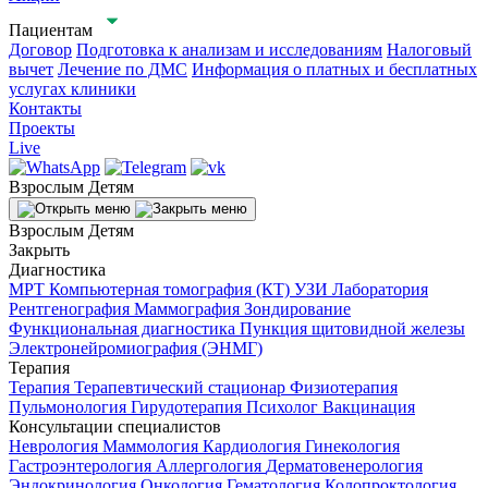
Пациентам
Договор
Подготовка к анализам и исследованиям
Налоговый
вычет
Лечение по ДМС
Информация о платных и бесплатных
услугах клиники
Контакты
Проекты
Live
Взрослым
Детям
Взрослым
Детям
Закрыть
Диагностика
МРТ
Компьютерная томография (КТ)
УЗИ
Лаборатория
Рентгенография
Маммография
Зондирование
Функциональная диагностика
Пункция щитовидной железы
Электронейромиография (ЭНМГ)
Терапия
Терапия
Терапевтический стационар
Физиотерапия
Пульмонология
Гирудотерапия
Психолог
Вакцинация
Консультации специалистов
Неврология
Маммология
Кардиология
Гинекология
Гастроэнтерология
Аллергология
Дерматовенерология
Эндокринология
Онкология
Гематология
Колопроктология