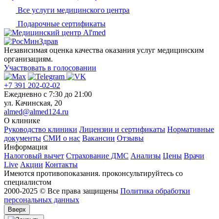
Все услуги медицинского центра
Подарочные сертификаты
Независимая оценка качества оказания услуг медицинским
организациям.
Участвовать в голосовании
+7 391 202-02-02
Ежедневно c 7:30 до 21:00
ул. Качинская, 20
almed@almed124.ru
О клинике
Руководство клиники
Лицензии и сертификаты
Нормативные
документы
СМИ о нас
Вакансии
Отзывы
Информация
Налоговый вычет
Страхование ДМС
Анализы
Цены
Врачи
Live
Акции
Контакты
Имеются противопоказания. проконсультируйтесь со
специалистом
2000-2025 © Все права защищены
Политика обработки
персональных данных
Вверх