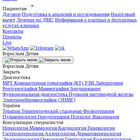
Пациентам
Договор
Подготовка к анализам и исследованиям
Налоговый
вычет
Лечение по ДМС
Информация о платных и бесплатных
услугах клиники
Контакты
Проекты
Live
Взрослым
Детям
Взрослым
Детям
Закрыть
Диагностика
МРТ
Компьютерная томография (КТ)
УЗИ
Лаборатория
Рентгенография
Маммография
Зондирование
Функциональная диагностика
Пункция щитовидной железы
Электронейромиография (ЭНМГ)
Терапия
Терапия
Терапевтический стационар
Физиотерапия
Пульмонология
Гирудотерапия
Психолог
Вакцинация
Консультации специалистов
Неврология
Маммология
Кардиология
Гинекология
Гастроэнтерология
Аллергология
Дерматовенерология
Эндокринология
Онкология
Гематология
Колопроктология