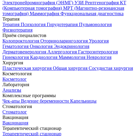
Электронейромиография (ЭНМГ)
УЗИ
Рентгенография
КТ
(Компьютерная томография)
МРТ (Магнитно-резонансная
томография)
Маммография
Функциональная диагностика
Терапия
Терапия
Психология
Гирудотерапия
Пульмонология
Физиотерапия
Приём специалистов
Колопроктология
Оториноларингология
Урология
Гематология
Онкология
Эндокринология
Дерматовенерология
Аллергология
Гастроэнтерология
Гинекология
Кардиология
Маммология
Неврология
Хирургия
Пластическая хирургия
Общая хирургия
Сосудистая хирургия
Косметология
Косметолог
Лаборатория
Анализы
Комплексные программы
Чек-апы
Ведение беременности
Капельницы
Стоматология
Стоматолог
Вакцинация
Вакцинация
Терапевтический стационар
Терапевтический стационар