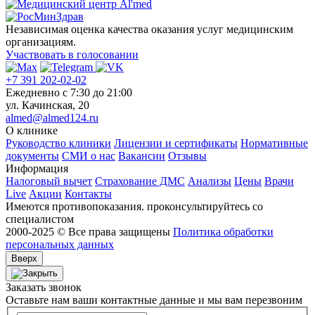
Независимая оценка качества оказания услуг медицинским
организациям.
Участвовать в голосовании
+7 391 202-02-02
Ежедневно c 7:30 до 21:00
ул. Качинская, 20
almed@almed124.ru
О клинике
Руководство клиники
Лицензии и сертификаты
Нормативные
документы
СМИ о нас
Вакансии
Отзывы
Информация
Налоговый вычет
Страхование ДМС
Анализы
Цены
Врачи
Live
Акции
Контакты
Имеются противопоказания. проконсультируйтесь со
специалистом
2000-2025 © Все права защищены
Политика обработки
персональных данных
Вверх
Заказать звонок
Оставьте нам ваши контактные данные и мы вам перезвоним