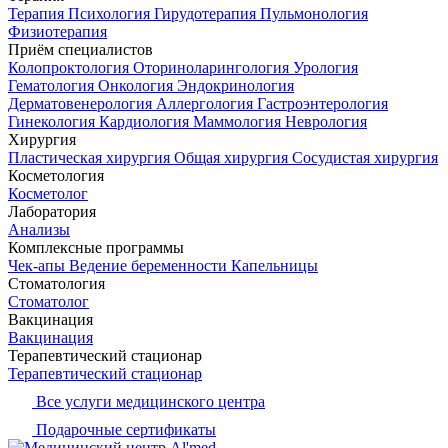
Терапия
Психология
Гирудотерапия
Пульмонология
Физиотерапия
Приём специалистов
Колопроктология
Оториноларингология
Урология
Гематология
Онкология
Эндокринология
Дерматовенерология
Аллергология
Гастроэнтерология
Гинекология
Кардиология
Маммология
Неврология
Хирургия
Пластическая хирургия
Общая хирургия
Сосудистая хирургия
Косметология
Косметолог
Лаборатория
Анализы
Комплексные программы
Чек-апы
Ведение беременности
Капельницы
Стоматология
Стоматолог
Вакцинация
Вакцинация
Терапевтический стационар
Терапевтический стационар
Все услуги медицинского центра
Подарочные сертификаты