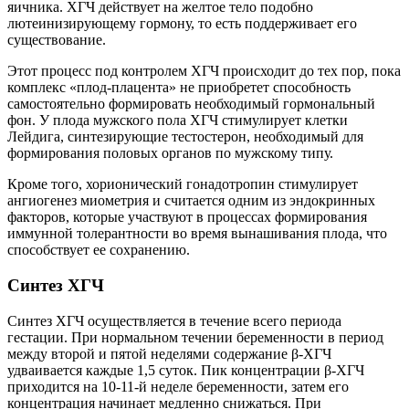
яичника. ХГЧ действует на желтое тело подобно
лютеинизирующему гормону, то есть поддерживает его
существование.
Этот процесс под контролем ХГЧ происходит до тех пор, пока
комплекс «плод-плацента» не приобретет способность
самостоятельно формировать необходимый гормональный
фон. У плода мужского пола ХГЧ стимулирует клетки
Лейдига, синтезирующие тестостерон, необходимый для
формирования половых органов по мужскому типу.
Кроме того, хорионический гонадотропин стимулирует
ангиогенез миометрия и считается одним из эндокринных
факторов, которые участвуют в процессах формирования
иммунной толерантности во время вынашивания плода, что
способствует ее сохранению.
Синтез ХГЧ
Синтез ХГЧ осуществляется в течение всего периода
гестации. При нормальном течении беременности в период
между второй и пятой неделями содержание β-ХГЧ
удваивается каждые 1,5 суток. Пик концентрации β-ХГЧ
приходится на 10-11-й неделе беременности, затем его
концентрация начинает медленно снижаться. При