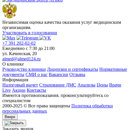
Независимая оценка качества оказания услуг медицинским
организациям.
Участвовать в голосовании
+7 391 202-02-02
Ежедневно c 7:30 до 21:00
ул. Качинская, 20
almed@almed124.ru
О клинике
Руководство клиники
Лицензии и сертификаты
Нормативные
документы
СМИ о нас
Вакансии
Отзывы
Информация
Налоговый вычет
Страхование ДМС
Анализы
Цены
Врачи
Live
Акции
Контакты
Имеются противопоказания. проконсультируйтесь со
специалистом
2000-2025 © Все права защищены
Политика обработки
персональных данных
Вверх
Заказать звонок