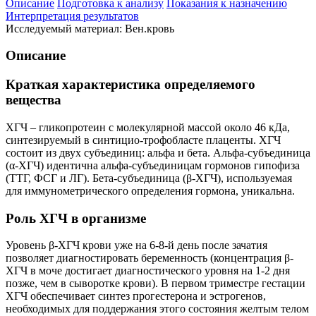
Описание
Подготовка к анализу
Показания к назначению
Интерпретация результатов
Исследуемый материал: Вен.кровь
Описание
Краткая характеристика определяемого
вещества
ХГЧ – гликопротеин с молекулярной массой около 46 кДа,
синтезируемый в синтицио-трофобласте плаценты. ХГЧ
состоит из двух субъединиц: альфа и бета. Альфа-субъединица
(α-ХГЧ) идентична альфа-субъединицам гормонов гипофиза
(ТТГ, ФСГ и ЛГ). Бета-субъединица (β-ХГЧ), используемая
для иммунометрического определения гормона, уникальна.
Роль ХГЧ в организме
Уровень β-ХГЧ крови уже на 6-8-й день после зачатия
позволяет диагностировать беременность (концентрация β-
ХГЧ в моче достигает диагностического уровня на 1-2 дня
позже, чем в сыворотке крови). В первом триместре гестации
ХГЧ обеспечивает синтез прогестерона и эстрогенов,
необходимых для поддержания этого состояния желтым телом