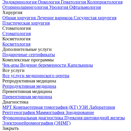
Эндокринология
Онкология
Гематология
Колопроктология
Оториноларингология
Урология
Офтальмология
Хирургия
Общая хирургия
Лечение варикоза
Сосудистая хирургия
Пластическая хирургия
Стоматология
Стоматология
Косметология
Косметология
Дополнительные услуги
Подарочные сертификаты
Комплексные программы
Чек-апы
Ведение беременности
Капельницы
Все услуги
Все услуги медицинского центра
Репродуктивная медицина
Репродуктивная медицина
Превентивная медицина
Превентивная медицина
Диагностика
МРТ
Компьютерная томография (КТ)
УЗИ
Лаборатория
Рентгенография
Маммография
Зондирование
Функциональная диагностика
Пункция щитовидной железы
Электронейромиография (ЭНМГ)
Закрыть