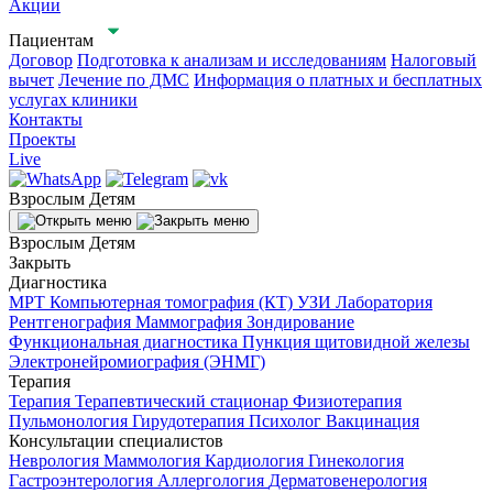
Акции
Пациентам
Договор
Подготовка к анализам и исследованиям
Налоговый
вычет
Лечение по ДМС
Информация о платных и бесплатных
услугах клиники
Контакты
Проекты
Live
Взрослым
Детям
Взрослым
Детям
Закрыть
Диагностика
МРТ
Компьютерная томография (КТ)
УЗИ
Лаборатория
Рентгенография
Маммография
Зондирование
Функциональная диагностика
Пункция щитовидной железы
Электронейромиография (ЭНМГ)
Терапия
Терапия
Терапевтический стационар
Физиотерапия
Пульмонология
Гирудотерапия
Психолог
Вакцинация
Консультации специалистов
Неврология
Маммология
Кардиология
Гинекология
Гастроэнтерология
Аллергология
Дерматовенерология