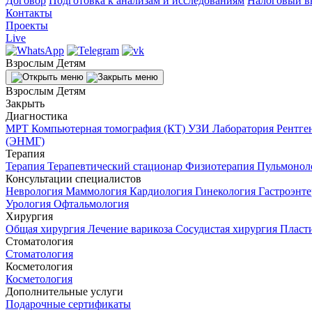
Договор
Подготовка к анализам и исследованиям
Налоговый в
Контакты
Проекты
Live
Взрослым
Детям
Взрослым
Детям
Закрыть
Диагностика
МРТ
Компьютерная томография (КТ)
УЗИ
Лаборатория
Рентге
(ЭНМГ)
Терапия
Терапия
Терапевтический стационар
Физиотерапия
Пульмонол
Консультации специалистов
Неврология
Маммология
Кардиология
Гинекология
Гастроэнт
Урология
Офтальмология
Хирургия
Общая хирургия
Лечение варикоза
Сосудистая хирургия
Пласт
Стоматология
Стоматология
Косметология
Косметология
Дополнительные услуги
Подарочные сертификаты