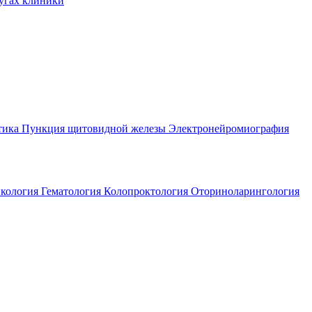
угах клиники
тика
Пункция щитовидной железы
Электронейромиография
кология
Гематология
Колопроктология
Оториноларингология