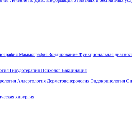
ычет
Лечение по ДМС
Информация о платных и бесплатных усл
нография
Маммография
Зондирование
Функциональная диагнос
огия
Гирудотерапия
Психолог
Вакцинация
ерология
Аллергология
Дерматовенерология
Эндокринология
Он
ическая хирургия