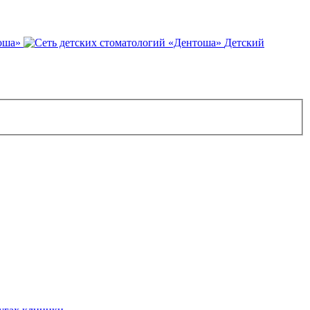
оша»
Детский