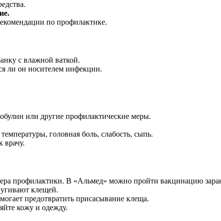
редства.
ие.
 рекомендации по профилактике.
анку с влажной ваткой.
ся ли он носителем инфекции.
лобулин или другие профилактические меры.
температуры, головная боль, слабость, сыпь.
 врачу.
ера профилактики. В «Альмед» можно пройти вакцинацию заран
пугивают клещей.
омогает предотвратить присасывание клеща.
яйте кожу и одежду.