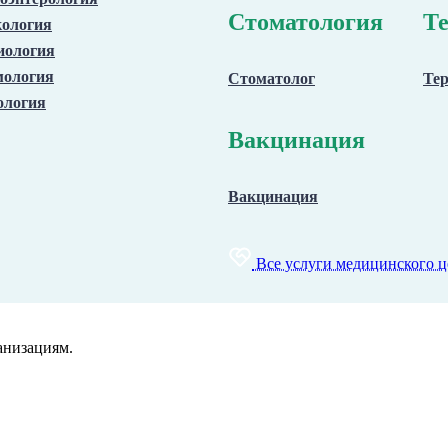
Стоматология
Те
кология
иология
ология
Стоматолог
Тер
ология
Вакцинация
Вакцинация
Все услуги медицинского ц
анизациям.