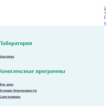
1
П
Ч
Лаборатория
Анализы
Комплексные программы
Чек-апы
Ведение беременности
Капельницы