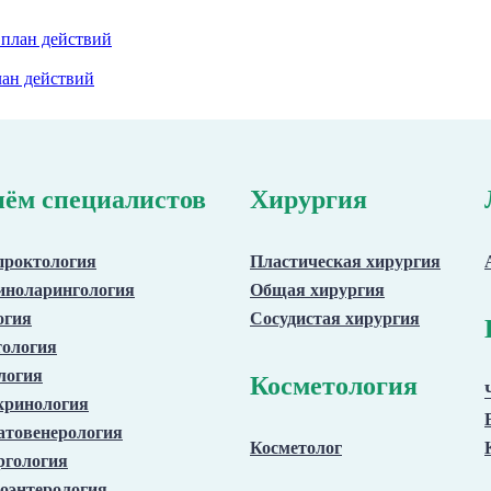
лан действий
ём специалистов
Хирургия
проктология
Пластическая хирургия
иноларингология
Общая хирургия
огия
Сосудистая хирургия
тология
логия
Косметология
кринология
атовенерология
Косметолог
ргология
оэнтерология