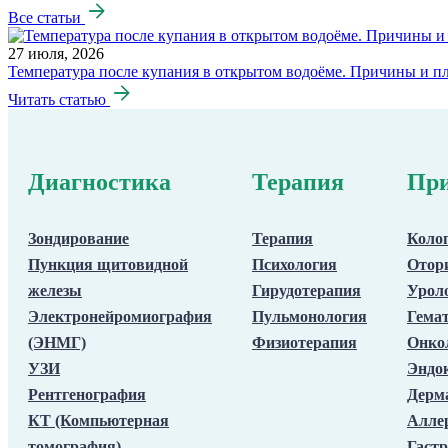
Все статьи
27 июля, 2026
Температура после купания в открытом водоёме. Причины и п
Читать статью
Диагностика
Терапия
При
Зондирование
Терапия
Коло
Пункция щитовидной
Психология
Отор
железы
Гирудотерапия
Урол
Электронейромиография
Пульмонология
Гема
(ЭНМГ)
Физиотерапия
Онко
УЗИ
Эндо
Рентгенография
Дерм
КТ (Компьютерная
Алле
томография)
Гастр