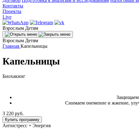
Договор
Подготовка к анализам и исследованиям
Налоговый в
Контакты
Проекты
Live
Взрослым
Детям
Взрослым
Детям
Главная
Капельницы
Капельницы
Биохакинг
Защищаем 
Снимаем онемение и жжение, улуч
3 220 руб.
Купить программу
Антистресс + Энергия