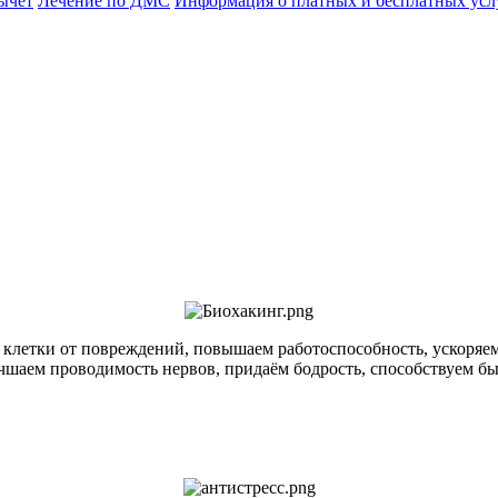
ычет
Лечение по ДМС
Информация о платных и бесплатных усл
клетки от повреждений, повышаем работоспособность, ускоряем
шаем проводимость нервов, придаём бодрость, способствуем бы