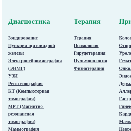
Диагностика
Терапия
При
Зондирование
Терапия
Коло
Пункция щитовидной
Психология
Отор
железы
Гирудотерапия
Урол
Электронейромиография
Пульмонология
Гема
(ЭНМГ)
Физиотерапия
Онко
УЗИ
Эндо
Рентгенография
Дерм
КТ (Компьютерная
Алле
томография)
Гастр
МРТ (Магнитно-
Гине
резонансная
Кард
томография)
Мамм
Маммография
Невр