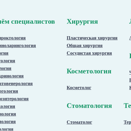
ём специалистов
Хирургия
проктология
Пластическая хирургия
иноларингология
Общая хирургия
огия
Сосудистая хирургия
тология
логия
Косметология
кринология
атовенерология
Косметолог
ргология
оэнтерология
Стоматология
Те
кология
иология
ология
Стоматолог
Тер
ология