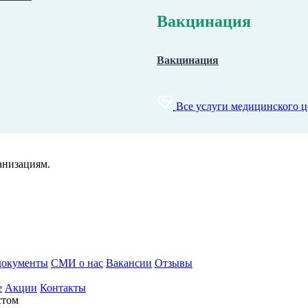
Вакцинация
Вакцинация
Все услуги медицинского ц
анизациям.
документы
СМИ о нас
Вакансии
Отзывы
e
Акции
Контакты
стом