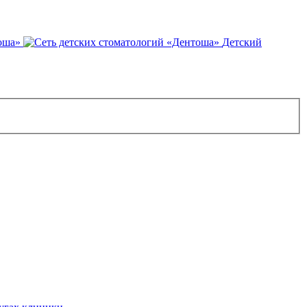
оша»
Детский