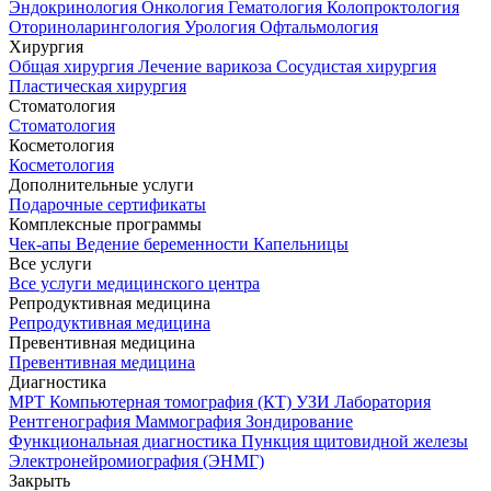
Эндокринология
Онкология
Гематология
Колопроктология
Оториноларингология
Урология
Офтальмология
Хирургия
Общая хирургия
Лечение варикоза
Сосудистая хирургия
Пластическая хирургия
Стоматология
Стоматология
Косметология
Косметология
Дополнительные услуги
Подарочные сертификаты
Комплексные программы
Чек-апы
Ведение беременности
Капельницы
Все услуги
Все услуги медицинского центра
Репродуктивная медицина
Репродуктивная медицина
Превентивная медицина
Превентивная медицина
Диагностика
МРТ
Компьютерная томография (КТ)
УЗИ
Лаборатория
Рентгенография
Маммография
Зондирование
Функциональная диагностика
Пункция щитовидной железы
Электронейромиография (ЭНМГ)
Закрыть