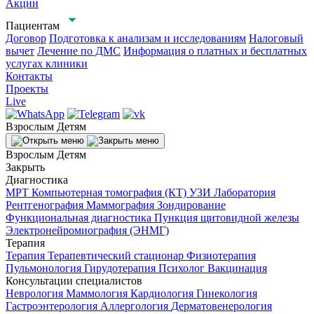
Акции
Пациентам
Договор
Подготовка к анализам и исследованиям
Налоговый
вычет
Лечение по ДМС
Информация о платных и бесплатных
услугах клиники
Контакты
Проекты
Live
Взрослым
Детям
Взрослым
Детям
Закрыть
Диагностика
МРТ
Компьютерная томография (КТ)
УЗИ
Лаборатория
Рентгенография
Маммография
Зондирование
Функциональная диагностика
Пункция щитовидной железы
Электронейромиография (ЭНМГ)
Терапия
Терапия
Терапевтический стационар
Физиотерапия
Пульмонология
Гирудотерапия
Психолог
Вакцинация
Консультации специалистов
Неврология
Маммология
Кардиология
Гинекология
Гастроэнтерология
Аллергология
Дерматовенерология