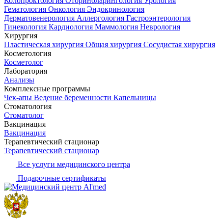
Колопроктология
Оториноларингология
Урология
Гематология
Онкология
Эндокринология
Дерматовенерология
Аллергология
Гастроэнтерология
Гинекология
Кардиология
Маммология
Неврология
Хирургия
Пластическая хирургия
Общая хирургия
Сосудистая хирургия
Косметология
Косметолог
Лаборатория
Анализы
Комплексные программы
Чек-апы
Ведение беременности
Капельницы
Стоматология
Стоматолог
Вакцинация
Вакцинация
Терапевтический стационар
Терапевтический стационар
Все услуги медицинского центра
Подарочные сертификаты