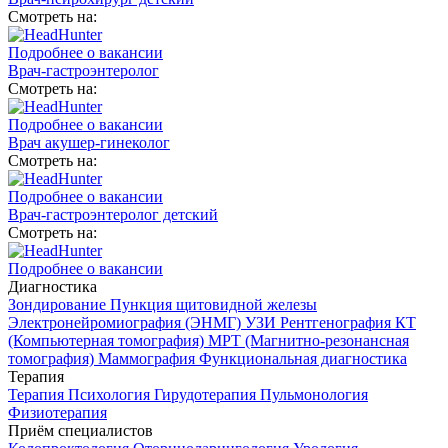
Смотреть на:
Подробнее о вакансии
Врач-гастроэнтеролог
Смотреть на:
Подробнее о вакансии
Врач акушер-гинеколог
Смотреть на:
Подробнее о вакансии
Врач-гастроэнтеролог детский
Смотреть на:
Подробнее о вакансии
Диагностика
Зондирование
Пункция щитовидной железы
Электронейромиография (ЭНМГ)
УЗИ
Рентгенография
КТ
(Компьютерная томография)
МРТ (Магнитно-резонансная
томография)
Маммография
Функциональная диагностика
Терапия
Терапия
Психология
Гирудотерапия
Пульмонология
Физиотерапия
Приём специалистов